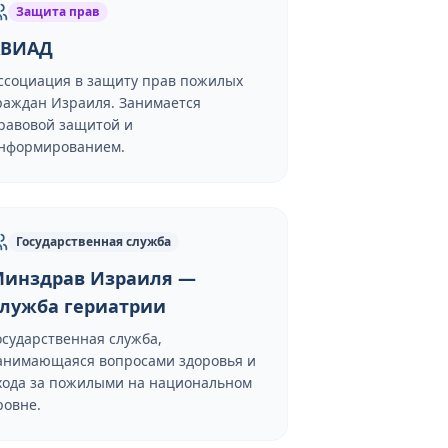
Защита прав
АВИАД
ссоциация в защиту прав пожилых
раждан Израиля. Занимается
равовой защитой и
нформированием.
Государственная служба
инздрав Израиля —
лужба гериатрии
осударственная служба,
анимающаяся вопросами здоровья и
хода за пожилыми на национальном
ровне.