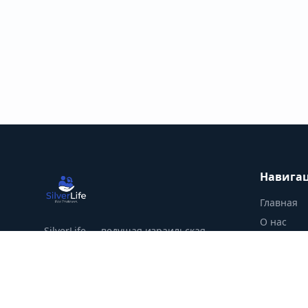
Навига
Главная
О нас
SilverLife — ведущая израильская
Услуги
платформа для поиска надёжных
Как это р
специалистов в сфере здоровья, ухода,
досуга и консультаций для старшего
Вопросы 
поколения.
Журнал