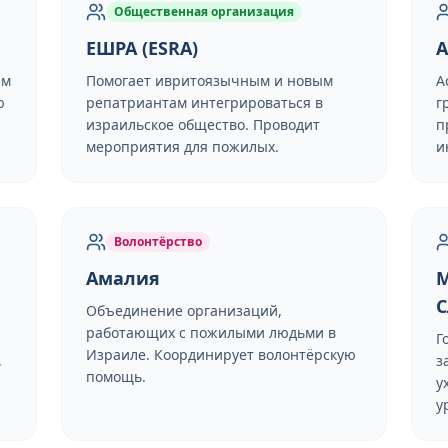
Общественная организация
ЕШРА (ESRA)
ям
Помогает ивритоязычным и новым
А
ю
репатриантам интегрироваться в
г
израильское общество. Проводит
п
мероприятия для пожилых.
и
Волонтёрство
Амалия
М
С
Объединение организаций,
работающих с пожилыми людьми в
Г
Израиле. Координирует волонтёрскую
,
з
помощь.
я
у
у