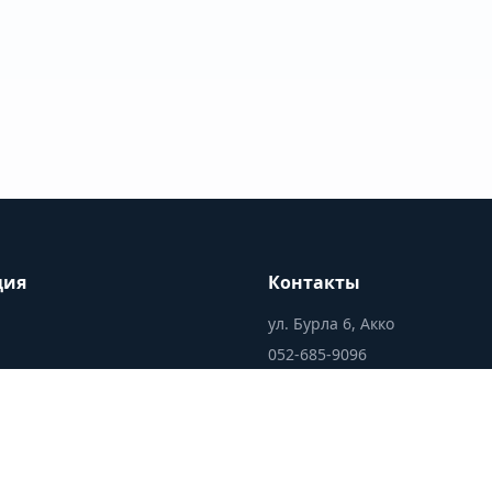
ция
Контакты
ул. Бурла 6, Акко
052-685-9096
office@silverlife.co.il
аботает
и ответы