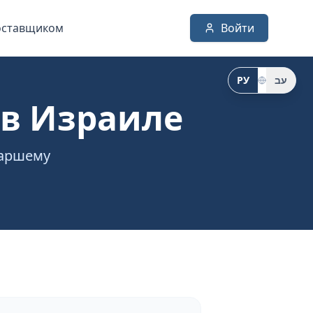
оставщиком
Войти
РУ
עב
в Израиле
таршему