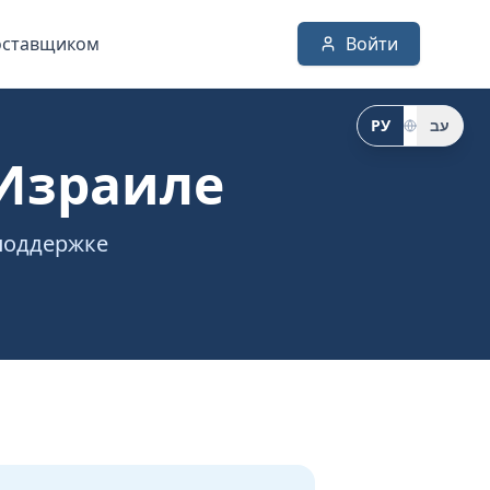
оставщиком
Войти
РУ
עב
Израиле
 поддержке