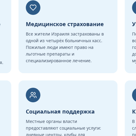
е
Медицинское страхование
У
Все жители Израиля застрахованы в
П
одной из четырёх больничных касс.
в
Пожилые люди имеют право на
г
льготные препараты и
д
специализированное лечение.
м
я.
Социальная поддержка
К
Местные органы власти
В
предоставляют социальные услуги:
с
дневные центры, клубы для
п