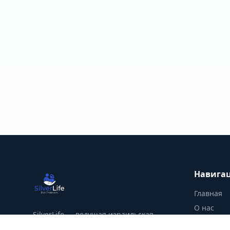
Навига
Главная
О нас
SilverLife — ведущая израильская
Услуги
платформа для поиска надёжных