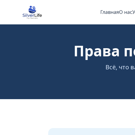
Главная
О нас
У
Права 
Всё, что 