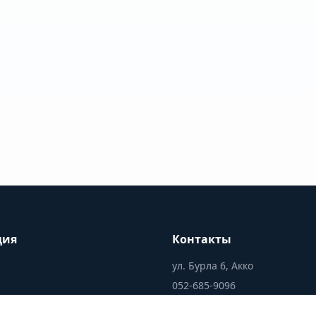
ция
Контакты
ул. Бурла 6, Акко
052-685-9096
office@silverlife.co.il